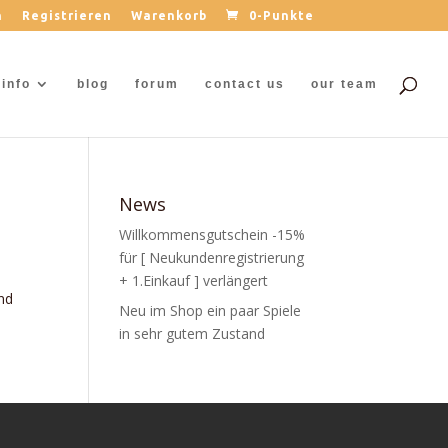
n
Registrieren
Warenkorb
0-Punkte
info
blog
forum
contact us
our team
News
Willkommensgutschein -15%
für [ Neukundenregistrierung
+ 1.Einkauf ] verlängert
und
Neu im Shop ein paar Spiele
in sehr gutem Zustand