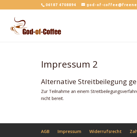
06187 4708894
god-of-coffee@freene
Impressum 2
Alternative Streitbeilegung g
Zur Teilnahme an einem Streitbeilegungsverfahren
nicht bereit.
AGB
Impressum
Widerrufsrecht
Za