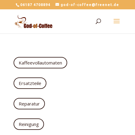
06187 4708894
god-of-coffee@freenet.de
Kaffeevollautomaten
Ersatzteile
Reparatur
Reinigung