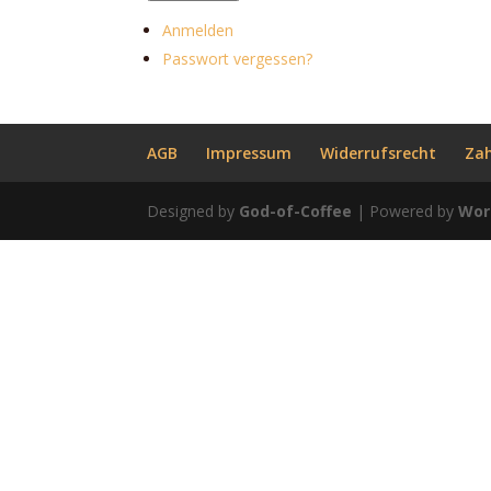
Anmelden
Passwort vergessen?
AGB
Impressum
Widerrufsrecht
Za
Designed by
God-of-Coffee
| Powered by
Wor