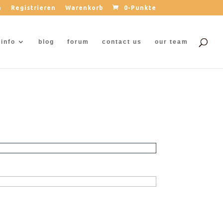
n
Registrieren
Warenkorb
0-Punkte
info
blog
forum
contact us
our team