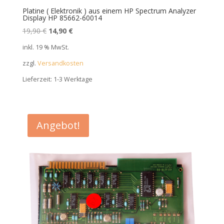
Platine ( Elektronik ) aus einem HP Spectrum Analyzer
Display HP 85662-60014
Ursprünglicher
Aktueller
19,90
€
14,90
€
Preis
Preis
inkl. 19 % MwSt.
war:
ist:
zzgl.
Versandkosten
19,90 €
14,90 €.
Lieferzeit:
1-3 Werktage
Angebot!