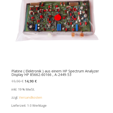
Platine ( Elektronik ) aus einem HP Spectrum Analyzer
Display HP 85662-60166 , A-2449-53
Ursprünglicher
Aktueller
19,90
€
14,90
€
Preis
Preis
inkl. 19 % MwSt.
war:
ist:
zzgl.
Versandkosten
19,90 €
14,90 €.
Lieferzeit:
1-3 Werktage