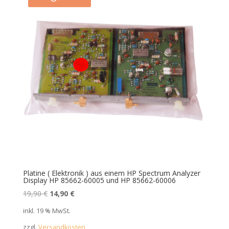
Platine ( Elektronik ) aus einem HP Spectrum Analyzer
Display HP 85662-60005 und HP 85662-60006
Ursprünglicher
Aktueller
19,90
€
14,90
€
Preis
Preis
inkl. 19 % MwSt.
war:
ist:
zzgl.
Versandkosten
19,90 €
14,90 €.