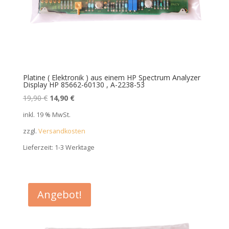
Platine ( Elektronik ) aus einem HP Spectrum Analyzer
Display HP 85662-60130 , A-2238-53
Ursprünglicher
Aktueller
19,90
€
14,90
€
Preis
Preis
inkl. 19 % MwSt.
war:
ist:
zzgl.
Versandkosten
19,90 €
14,90 €.
Lieferzeit:
1-3 Werktage
Angebot!